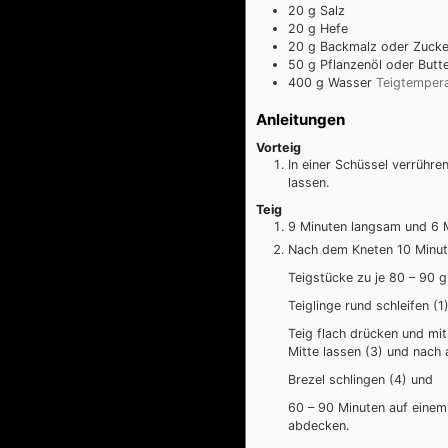
20
g
Salz
20
g
Hefe
20
g
Backmalz oder Zucke
50
g
Pflanzenöl oder Butt
400
g
Wasser
Teigtempera
Anleitungen
Vorteig
In einer Schüssel verrühr
lassen.
Teig
9 Minuten langsam und 6 M
Nach dem Kneten 10 Minut
Teigstücke zu je 80 – 90 
Teiglinge rund schleifen (
Teig flach drücken und mit
Mitte lassen (3) und nach
Brezel schlingen (4) und
60 – 90 Minuten auf einem 
abdecken.