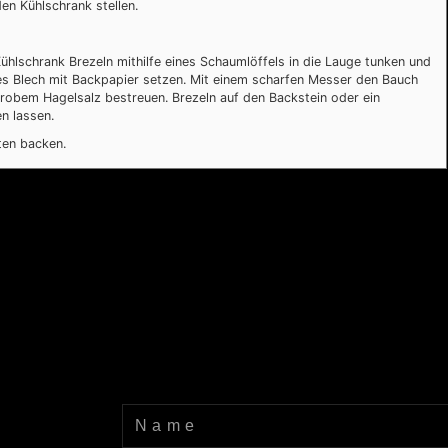
den Kühlschrank stellen.
ühlschrank Brezeln mithilfe eines Schaumlöffels in die Lauge tunken und
hes Blech mit Backpapier setzen. Mit einem scharfen Messer den Bauch
grobem Hagelsalz bestreuen. Brezeln auf den Backstein oder ein
en lassen.
ten backen.