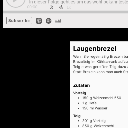
Laugenbrezel
Wenn Sie regelmäßig Brezeln ba
Brezelteig im Kühlschrank auf
Teig etwas gereiften Teig daz
Statt Brezeln kann man auch S
Zutaten
Vorteig
150
g
Weizenmehl 550
1
g
Hefe
150
ml
Wasser
Teig
301
g
Vorteig
850
g
Weizenmehl