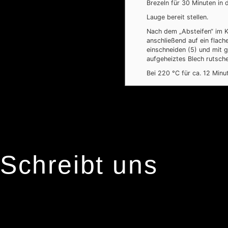
Brezeln für 30 Minuten in 
Lauge bereit stellen.
Nach dem „Absteifen“ im K
anschließend auf ein flac
einschneiden (5) und mit 
aufgeheiztes Blech rutsch
Bei 220 °C für ca. 12 Minu
Schreibt uns