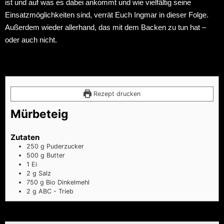
ist und auf was es dabei ankommt und wie vielfältig seine
Einsatzmöglichkeiten sind, verrät Euch Ingmar in dieser Folge.
Außerdem wieder allerhand, das mit dem Backen zu tun hat –
oder auch nicht.
Rezept drucken
Mürbeteig
Zutaten
250
g
Puderzucker
500
g
Butter
1
Ei
2
g
Salz
750
g
Bio Dinkelmehl
2
g
ABC - Trieb